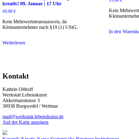
95,00
€
kreativ! 09. Januar | 17 Uhr
Kein Mehrwerts
69,00
€
Kleinunterneh
Kein Mehrwertsteuerausweis, da
Kleinunternehmer nach §19 (1) UStG.
In den Warenk
Weiterlesen
Kontakt
Kathrin Olthoff
Werkstatt Lebenskunst
Akkermanstrasse 3
30938 Burgwedel / Wettmar
mail@werkstatt-lebenskunst.de
Auf der Karte anzeigen
Keramik-Kreativ-Kurse
Systemische Beratung
Institutionen