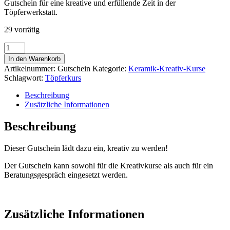
Gutschein für eine kreative und erfüllende Zeit in der
Töpferwerkstatt.
29 vorrätig
Gutschein
-
In den Warenkorb
verschenke
Artikelnummer:
Gutschein
Kategorie:
Keramik-Kreativ-Kurse
Kreativität
Schlagwort:
Töpferkurs
und
das
Beschreibung
Erlebnis,
Zusätzliche Informationen
etwas
Eigenes
Beschreibung
zu
erschaffen...
Dieser Gutschein lädt dazu ein, kreativ zu werden!
Menge
Der Gutschein kann sowohl für die Kreativkurse als auch für ein
Beratungsgespräch eingesetzt werden.
Zusätzliche Informationen